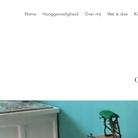
Home
Hooggevoeligheid
Over mij
Wat ik doe
K
G